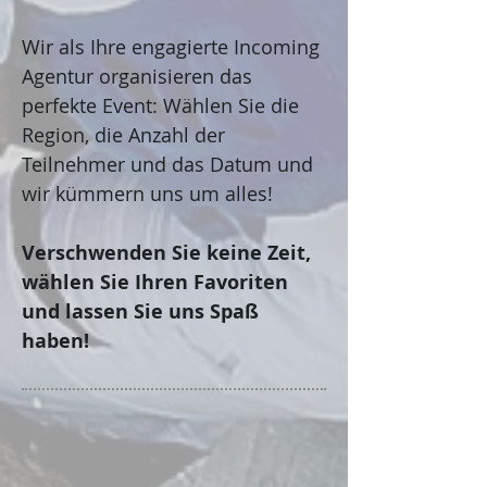
Wir als Ihre engagierte Incoming
Agentur organisieren das
perfekte Event: Wählen Sie die
Region, die Anzahl der
Teilnehmer und das Datum und
wir kümmern uns um alles!
Verschwenden Sie keine Zeit,
wählen Sie Ihren Favoriten
und lassen Sie uns Spaß
haben!