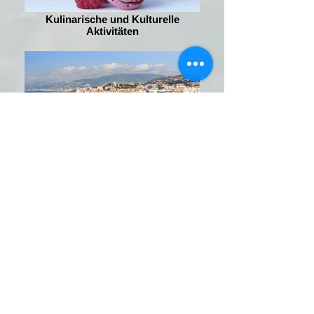
Kulinarische und Kulturelle
Aktivitäten
Sightseeing
Telefon
+33 (0) 6 99 46 86 36
+33 (0) 4 83 65 04 45
Adresse