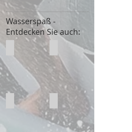
Wassersp
aß -
Entdecken Sie auch:
Regatta
Speedboot
Katamaran
Yachting