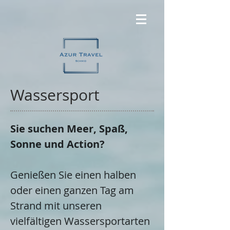
Wassersport
Sie suchen Meer, Spaß,
Sonne und Action?
Genießen Sie einen halben
oder einen ganzen Tag am
Strand mit unseren
vielfältigen Wassersportarten