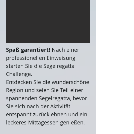
Spaß garantiert!
Nach einer
professionellen Einweisung
starten Sie die Segelregatta
Challenge.
Entdecken Sie die wunderschöne
Region und seien Sie Teil einer
spannenden Segelregatta, bevor
Sie sich nach der Aktivität
entspannt zurücklehnen und ein
leckeres Mittagessen genießen.