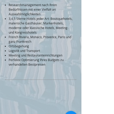
Researchmanagement nach Ihren
Bedürfnissen mit einer Vielfalt an
Auswahlmöglichkeiten
3,4,5 Sterne Hotels jeder Art: Boutiquehotels,
malerische Gasthäuser, Markenhotels,
moderne oder klassische Hotels, Meeting-
und Kongresshotels
French Riviera, Monaco, Provence, Paris und
ganz Frankreich
Ortsbegehung
Logistik und Transport
Meeting und Restauranteinrichtungen
Perfekte Optimierung Ihres Budgets zu
verhandelten Bestpreisen