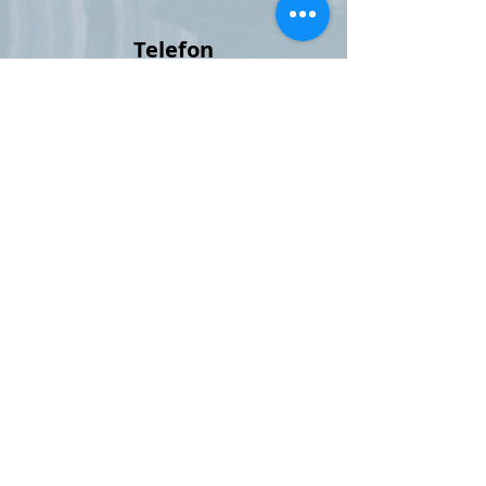
Telefon
+33 (0) 6 99 46 86 36
+33 (0) 4 83 65 04 45
Adresse
18 Chemin Mon Oustaou
F-06110 Le Cannet
APST
Financial Guarantee
Licence Nr: