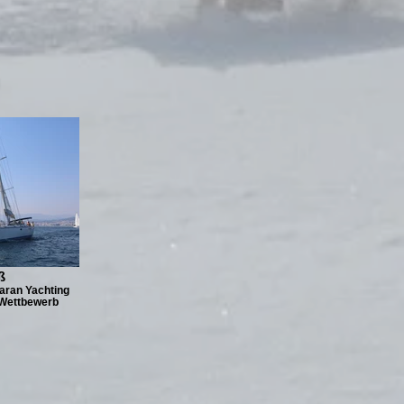
ß
aran Yachting
Wettbewerb