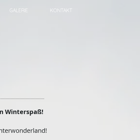
GALERIE
KONTAKT
en Winterspaß!
interwonderland!