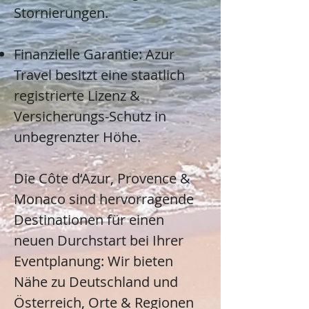
Stornierungen.
Finanzielle Garantie: Azur
Travel besitzt eine staatlich
registrierte Lizenz &
Versicherungs-Schutz in
unbegrenzter Höhe.
Die Côte d‘Azur, Provence &
Monaco sind hervorragende
Destinationen für einen
neuen Durchstart bei Ihrer
Eventplanung: Wir bieten
Nähe zu Deutschland und
Österreich, Orte & Regionen