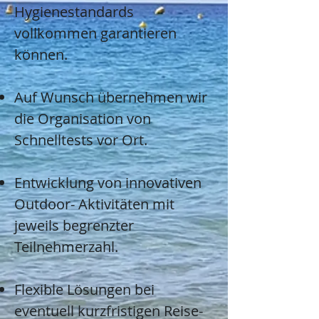
Hygienestandards
vollkommen garantieren
können.
Auf Wunsch übernehmen wir
die Organisation von
Schnelltests vor Ort.
Entwicklung von innovativen
Outdoor- Aktivitäten mit
jeweils begrenzter
Teilnehmerzahl.
Flexible Lösungen bei
eventuell kurzfristigen Reise-